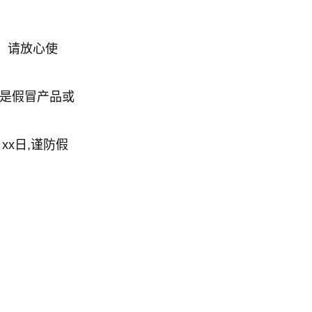
，请放心使
的是假冒产品或
xx日,谨防假